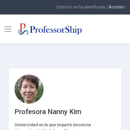
Usted no se ha identificado. (
Acceder
)
Panel lateral
Saltar a contenido principal
Profesora Nanny Kim
Universidad en la que imparte docencia