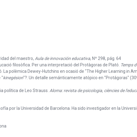
ridad del maestro,
Aula de innovación educativa
, Nº 298, pág. 64
ducació filosòfica. Per una interpretació del Protàgoras de Plató.
Temps d
ió. La polèmica Dewey-Hutchins en ocasió de "The Higher Learning in Am
 "
kinegésion
"?: Un detalle semánticamente atópico en "Protágoras" (3
ia política de Leo Strauss.
Aloma: revista de psicologia, ciències de l'educac
ofía por la Universidad de Barcelona. Ha sido investigador en la Univer
lona