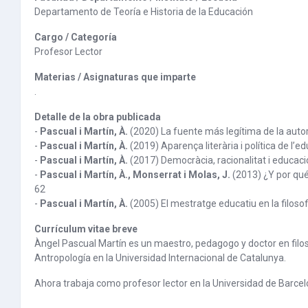
Departamento de Teoría e Historia de la Educación
Cargo / Categoría
Profesor Lector
Materias / Asignaturas que imparte
.
Detalle de la obra publicada
-
Pascual i Martín, À.
(2020) La fuente más legítima de la auto
-
Pascual i Martín, À.
(2019) Aparença literària i política de l’e
-
Pascual i Martín, À.
(2017) Democràcia, racionalitat i educac
-
Pascual i Martín, À., Monserrat i Molas, J.
(2013) ¿Y por qué
62
-
Pascual i Martín, À.
(2005) El mestratge educatiu en la filosof
Currículum vitae breve
Àngel Pascual Martín es un maestro, pedagogo y doctor en filos
Antropología en la Universidad Internacional de Catalunya.
Ahora trabaja como profesor lector en la Universidad de Barce