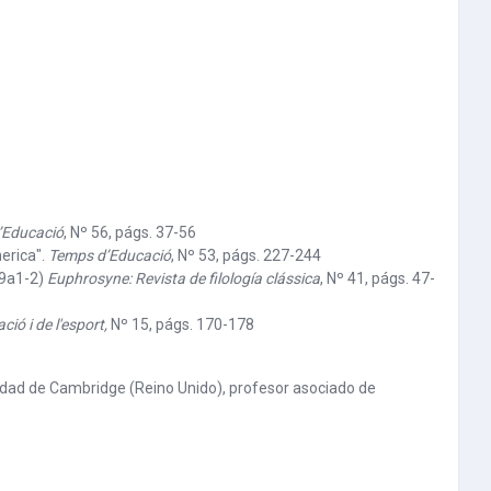
’Educació
, Nº 56, págs. 37-56
erica".
Temps d’Educació
, Nº 53, págs. 227-244
09a1-2)
Euphrosyne: Revista de filología clássica
, Nº 41, págs. 47-
ió i de l'esport,
Nº 15, págs. 170-178
sidad de Cambridge (Reino Unido), profesor asociado de