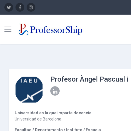
Panel lateral
Saltar a contenido principal
Profesor Àngel Pascual i
Universidad en la que imparte docencia
Universidad de Barcelona
Facultad / Departamento / Instituto / Escuela