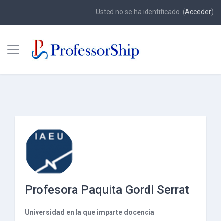
Usted no se ha identificado. (
Acceder
)
Panel lateral
Saltar a contenido principal
Profesora Paquita Gordi Serrat
Universidad en la que imparte docencia