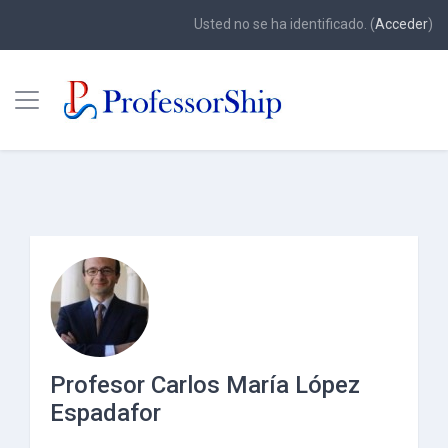
Usted no se ha identificado. (
Acceder
)
Panel lateral
Saltar a contenido principal
Profesor Carlos María López
Espadafor