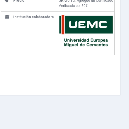
Precio
:
GRATUITO. Agregue un Certificado
Verificado por 30€
Institución colaboradora
: