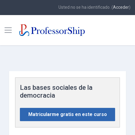
Usted no se ha identificado. (
Acceder
)
Panel lateral
Saltar a contenido principal
Las bases sociales de la
democracia
Matricularme gratis en este curso