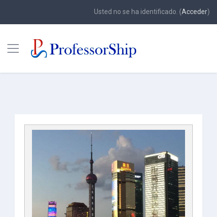
Usted no se ha identificado. (
Acceder
)
Panel lateral
Saltar a contenido principal