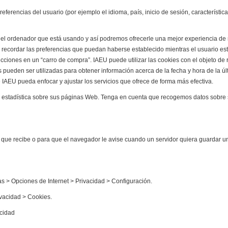
preferencias del usuario (por ejemplo el idioma, país, inicio de sesión, caracterís
del ordenador que está usando y así podremos ofrecerle una mejor experiencia de
y recordar las preferencias que puedan haberse establecido mientras el usuario esta
lecciones en un “carro de compra”. IAEU puede utilizar las cookies con el objeto d
 pueden ser utilizadas para obtener información acerca de la fecha y hora de la últ
 IAEU pueda enfocar y ajustar los servicios que ofrece de forma más efectiva.
ón estadística sobre sus páginas Web. Tenga en cuenta que recogemos datos sobre
s que recibe o para que el navegador le avise cuando un servidor quiera guardar u
tas > Opciones de Internet > Privacidad > Configuración.
ivacidad > Cookies.
acidad