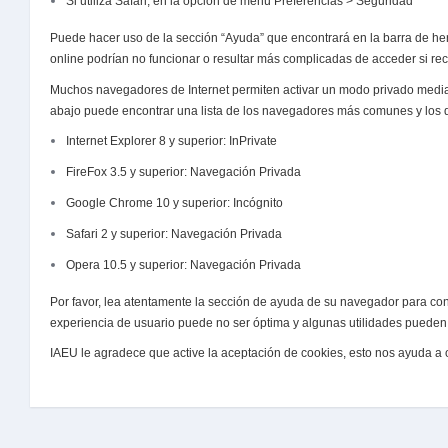
Si utiliza Safari, en la opción de menú Preferencias > Seguridad
Puede hacer uso de la sección “Ayuda” que encontrará en la barra de her
online podrían no funcionar o resultar más complicadas de acceder si rec
Muchos navegadores de Internet permiten activar un modo privado media
abajo puede encontrar una lista de los navegadores más comunes y los d
Internet Explorer 8 y superior: InPrivate
FireFox 3.5 y superior: Navegación Privada
Google Chrome 10 y superior: Incógnito
Safari 2 y superior: Navegación Privada
Opera 10.5 y superior: Navegación Privada
Por favor, lea atentamente la sección de ayuda de su navegador para co
experiencia de usuario puede no ser óptima y algunas utilidades pueden 
IAEU le agradece que active la aceptación de cookies, esto nos ayuda a 