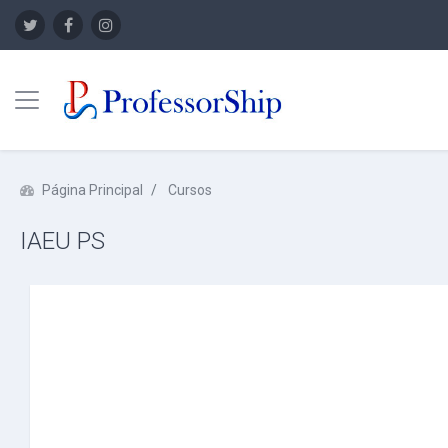
Panel lateral
Saltar a contenido principal
Página Principal
Cursos
IAEU PS